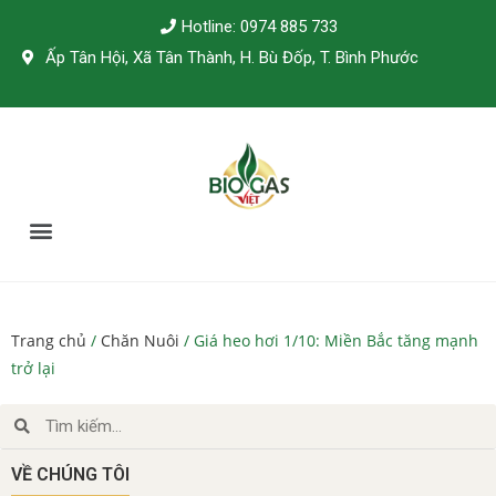
Hotline: 0974 885 733
Ấp Tân Hội, Xã Tân Thành, H. Bù Đốp, T. Bình Phước
TÀI LIỆU KỸ THUẬT
Trang chủ
/
Chăn Nuôi
/ Giá heo hơi 1/10: Miền Bắc tăng mạnh
trở lại
VỀ CHÚNG TÔI