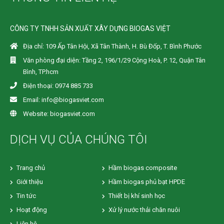
CÔNG TY TNHH SẢN XUẤT XÂY DỰNG BIOGAS VIỆT
Địa chỉ: 109 Ấp Tân Hội, Xã Tân Thành, H. Bù Đốp, T. Bình Phước
Văn phòng đại diện: Tầng 2, 196/1/29 Cộng Hoà, P. 12, Quận Tân
Bình, TP.hcm
Điện thoại: 0974 885 733
Email: info@biogasviet.com
Website: biogasviet.com
DỊCH VỤ CỦA CHÚNG TÔI
Trang chủ
Hầm biogas composite
Giới thiệu
Hầm biogas phủ bạt HPDE
Tin tức
Thiết bị khí sinh học
Hoạt động
Xử lý nước thải chăn nuôi
Liên hệ